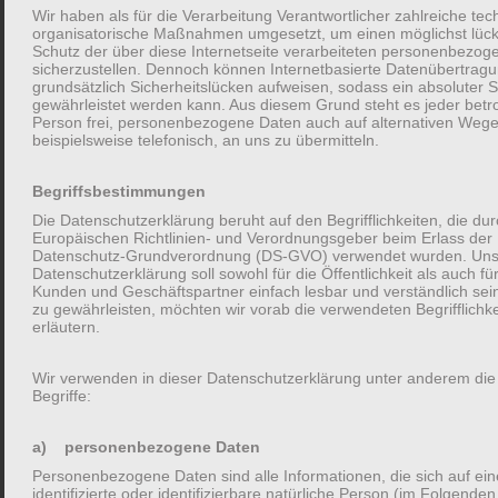
Schreibe einen Kommentar
Wir haben als für die Verarbeitung Verantwortlicher zahlreiche te
organisatorische Maßnahmen umgesetzt, um einen möglichst lüc
Schutz der über diese Internetseite verarbeiteten personenbezo
Deine E-Mail-Adresse wird nicht veröffentlicht.
sicherzustellen. Dennoch können Internetbasierte Datenübertrag
grundsätzlich Sicherheitslücken aufweisen, sodass ein absoluter S
Erforderliche Felder sind mit
*
markiert
gewährleistet werden kann. Aus diesem Grund steht es jeder betr
Person frei, personenbezogene Daten auch auf alternativen Wege
beispielsweise telefonisch, an uns zu übermitteln.
Name
*
Begriffsbestimmungen
Die Datenschutzerklärung beruht auf den Begrifflichkeiten, die du
Europäischen Richtlinien- und Verordnungsgeber beim Erlass der
E-Mail-Adresse
*
Datenschutz-Grundverordnung (DS-GVO) verwendet wurden. Un
Datenschutzerklärung soll sowohl für die Öffentlichkeit als auch fü
Kunden und Geschäftspartner einfach lesbar und verständlich sei
zu gewährleisten, möchten wir vorab die verwendeten Begrifflichk
erläutern.
Website
Wir verwenden in dieser Datenschutzerklärung unter anderem die
Begriffe:
Kommentar
*
a) personenbezogene Daten
Personenbezogene Daten sind alle Informationen, die sich auf ein
identifizierte oder identifizierbare natürliche Person (im Folgenden