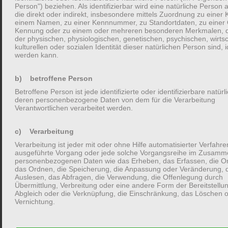
Person") beziehen. Als identifizierbar wird eine natürliche Person
die direkt oder indirekt, insbesondere mittels Zuordnung zu einer
einem Namen, zu einer Kennnummer, zu Standortdaten, zu einer 
Kennung oder zu einem oder mehreren besonderen Merkmalen, d
der physischen, physiologischen, genetischen, psychischen, wirtsc
kulturellen oder sozialen Identität dieser natürlichen Person sind, id
werden kann.
b) betroffene Person
Betroffene Person ist jede identifizierte oder identifizierbare natür
deren personenbezogene Daten von dem für die Verarbeitung
Verantwortlichen verarbeitet werden.
Name, E-Mail-Adresse und Website in diesem Browser
für meinen nächsten Kommentar speichern.
c) Verarbeitung
Verarbeitung ist jeder mit oder ohne Hilfe automatisierter Verfahre
ausgeführte Vorgang oder jede solche Vorgangsreihe im Zusamm
personenbezogenen Daten wie das Erheben, das Erfassen, die Or
das Ordnen, die Speicherung, die Anpassung oder Veränderung, 
Auslesen, das Abfragen, die Verwendung, die Offenlegung durch
Übermittlung, Verbreitung oder eine andere Form der Bereitstellu
Abgleich oder die Verknüpfung, die Einschränkung, das Löschen o
Vernichtung.
d) Einschränkung der Verarbeitung