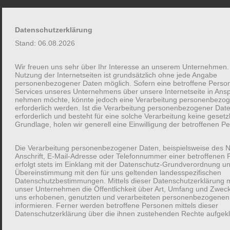
Business KoKon |
Zum
Datenschutzerklärung
Kompetenz & Konzepte
Inhalt
Stand: 06.08.2026
springen
Ganzheitliches Risikomanagement für Unternehmen
Wir freuen uns sehr über Ihr Interesse an unserem Unternehmen.
Nutzung der Internetseiten ist grundsätzlich ohne jede Angabe
personenbezogener Daten möglich. Sofern eine betroffene Pers
Services unseres Unternehmens über unsere Internetseite in Ans
Hello world!
nehmen möchte, könnte jedoch eine Verarbeitung personenbezo
erforderlich werden. Ist die Verarbeitung personenbezogener Dat
erforderlich und besteht für eine solche Verarbeitung keine gesetz
Grundlage, holen wir generell eine Einwilligung der betroffenen Pe
von
kokon
Mai 10, 2016
Die Verarbeitung personenbezogener Daten, beispielsweise des 
Anschrift, E-Mail-Adresse oder Telefonnummer einer betroffenen 
erfolgt stets im Einklang mit der Datenschutz-Grundverordnung un
Welcome to WordPress. This is your first post. Edit or delete it,
Übereinstimmung mit den für uns geltenden landesspezifischen
Datenschutzbestimmungen. Mittels dieser Datenschutzerklärung 
then start writing!
unser Unternehmen die Öffentlichkeit über Art, Umfang und Zwec
uns erhobenen, genutzten und verarbeiteten personenbezogenen
informieren. Ferner werden betroffene Personen mittels dieser
Datenschutzerklärung über die ihnen zustehenden Rechte aufgekl